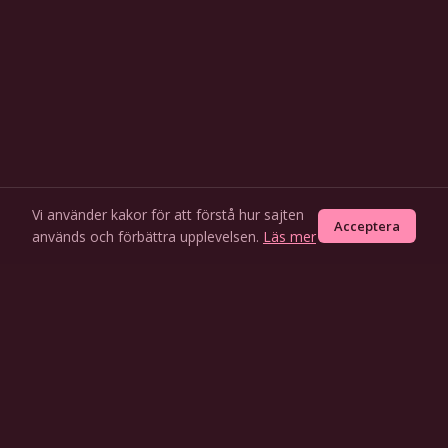
Vi använder kakor för att förstå hur sajten
Acceptera
används och förbättra upplevelsen.
Läs mer
VARFÖR SWING BY
Därför väljer swingers Swing By.