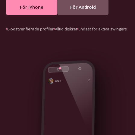
För iPhone
För Android
E-postverifierade profiler
Alltid diskret
Endast för aktiva swingers